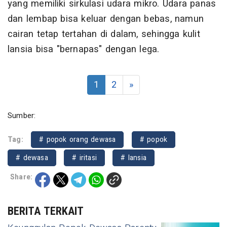
yang memiliki sirkulasi udara mikro. Udara panas
dan lembap bisa keluar dengan bebas, namun
cairan tetap tertahan di dalam, sehingga kulit
lansia bisa "bernapas" dengan lega.
1
2
»
Sumber:
Tag:
# popok orang dewasa
# popok
# dewasa
# iritasi
# lansia
Share:
BERITA TERKAIT