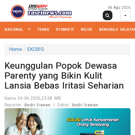
06 Agu 2026
NASIONAL
TEKNO
OTOMOTIF
RELIGI
BENGKULU SELATA
Home
EKOBIS
Keunggulan Popok Dewasa
Parenty yang Bikin Kulit
Lansia Bebas Iritasi Seharian
Kamis 04-06-2026,23:58 WIB
Reporter:
Andri Irawan
|
Editor:
Andri Irawan