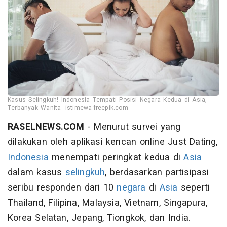
Kasus Selingkuh! Indonesia Tempati Posisi Negara Kedua di Asia,
Terbanyak Wanita -istimewa-freepik.com
RASELNEWS.COM
- Menurut survei yang
dilakukan oleh aplikasi kencan online Just Dating,
Indonesia
menempati peringkat kedua di
Asia
dalam kasus
selingkuh
, berdasarkan partisipasi
seribu responden dari 10
negara
di
Asia
seperti
Thailand, Filipina, Malaysia, Vietnam, Singapura,
Korea Selatan, Jepang, Tiongkok, dan India.