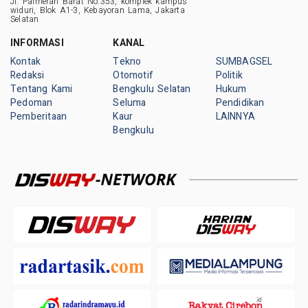
Jl. Palmerah Barat No.353, komplek kampus
widuri, Blok A1-3, Kebayoran Lama, Jakarta
Selatan
INFORMASI
KANAL
Kontak
Tekno
SUMBAGSEL
Redaksi
Otomotif
Politik
Tentang Kami
Bengkulu Selatan
Hukum
Pedoman
Seluma
Pendidikan
Pemberitaan
Kaur
LAINNYA
Bengkulu